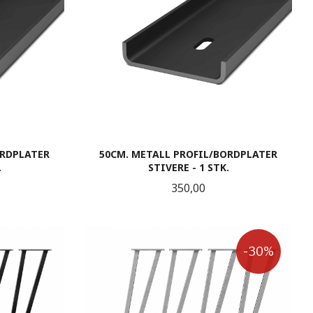
ORDPLATER
50CM. METALL PROFIL/BORDPLATER
.
STIVERE - 1 STK.
Pris
350,00
LES MER
-30%