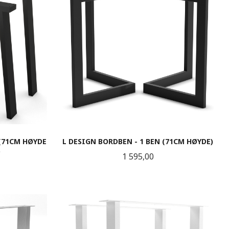
 (71CM HØYDE
L DESIGN BORDBEN - 1 BEN (71CM HØYDE)
)
Pris
1 595,00
LES MER