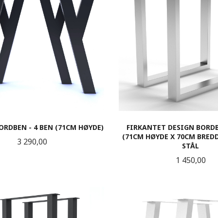
ORDBEN - 4 BEN (71CM HØYDE)
FIRKANTET DESIGN BORDB
(71CM HØYDE X 70CM BRED
Pris
3 290,00
STÅL
Pris
1 450,00
KJØP
LES MER