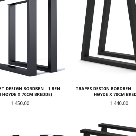
T DESIGN BORDBEN - 1 BEN
TRAPES DESIGN BORDBEN - 
M HØYDE X 70CM BREDDE)
HØYDE X 70CM BRE
Pris
Pris
1 450,00
1 440,00
LES MER
LES MER