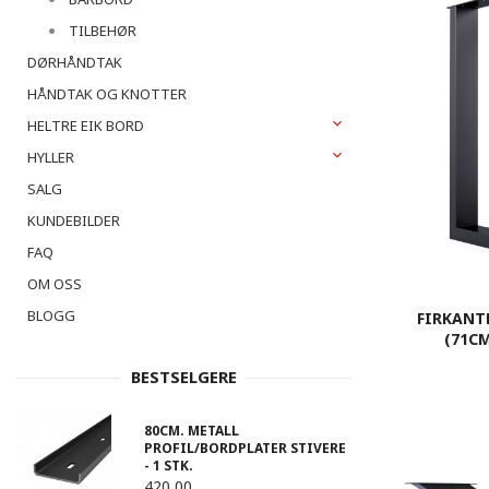
TILBEHØR
DØRHÅNDTAK
HÅNDTAK OG KNOTTER
HELTRE EIK BORD
HYLLER
SALG
KUNDEBILDER
FAQ
OM OSS
BLOGG
FIRKANTE
(71C
BESTSELGERE
80CM. METALL
PROFIL/BORDPLATER STIVERE
- 1 STK.
420,00