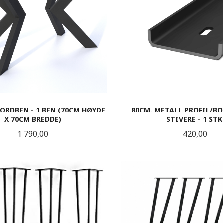
BORDBEN - 1 BEN (70CM HØYDE
80CM. METALL PROFIL/B
X 70CM BREDDE)
STIVERE - 1 STK
Pris
Pris
1 790,00
420,00
KJØP
KJØP