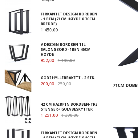
FIRKANTET DESIGN BORDBEN
- 1 BEN (71CM HØYDE X 70CM
BREDDE)
1 450,00
V DESIGN BORDBEN TIL
SALONGBORD -1BEN 46CM
HØYDE
952,00
1 190,00
GODI HYLLEBRAKETT - 2 STK.
200,00
250,00
71CM DOBB
42 CM HAIRPIN BORDBEN-TRE
STENGER+ GULVBESKYTTER
1 251,00
1 390,00
FIRKANTET DESIGN BORDBEN
- 1 BEN (71CM HØYDE X 80CM