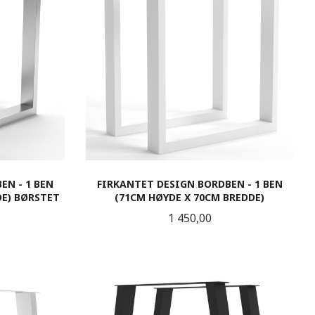
EN - 1 BEN
FIRKANTET DESIGN BORDBEN - 1 BEN
DE) BØRSTET
(71CM HØYDE X 70CM BREDDE)
Pris
1 450,00
KJØP