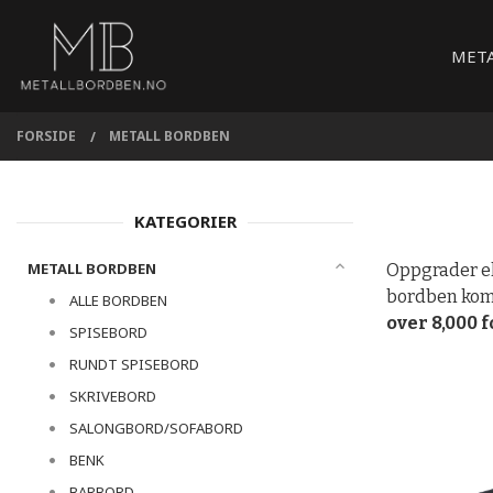
Gå
Lukk
PRODUKTER
til
MET
innholdet
FORSIDE
METALL BORDBEN
KATEGORIER
METALL BORDBEN
Oppgrader ell
bordben komm
ALLE BORDBEN
over 8,000 
SPISEBORD
RUNDT SPISEBORD
SKRIVEBORD
SALONGBORD/SOFABORD
BENK
BARBORD