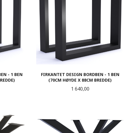
EN - 1 BEN
FIRKANTET DESIGN BORDBEN - 1 BEN
BREDDE)
(70CM HØYDE X 88CM BREDDE)
Pris
1 640,00
LES MER