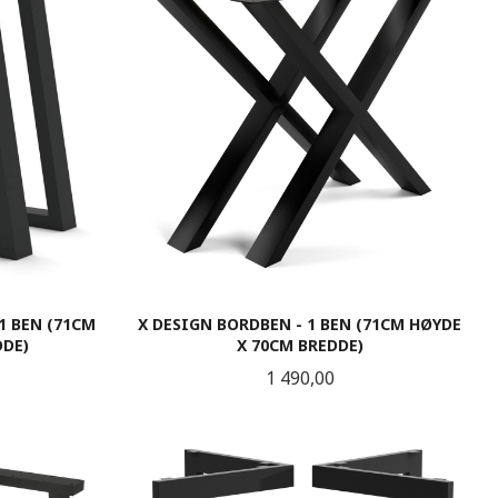
1 BEN (71CM
X DESIGN BORDBEN - 1 BEN (71CM HØYDE
DDE)
X 70CM BREDDE)
Pris
1 490,00
LES MER