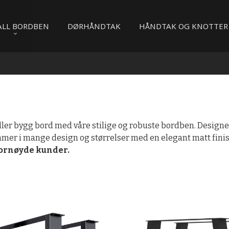
ALL BORDBEN
DØRHÅNDTAK
HÅNDTAK OG KNOTTER
er bygg bord med våre stilige og robuste bordben. Designet i
er i mange design og størrelser med en elegant matt fini
fornøyde kunder.