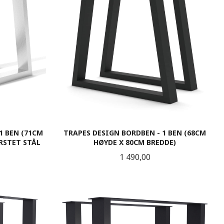
1 BEN (71CM
TRAPES DESIGN BORDBEN - 1 BEN (68CM
RSTET STÅL
HØYDE X 80CM BREDDE)
Pris
1 490,00
KJØP