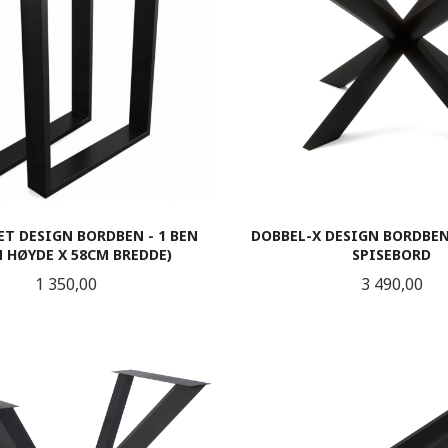
T DESIGN BORDBEN - 1 BEN
DOBBEL-X DESIGN BORDBEN
M HØYDE X 58CM BREDDE)
SPISEBORD
Pris
Pris
1 350,00
3 490,00
KJØP
KJØP