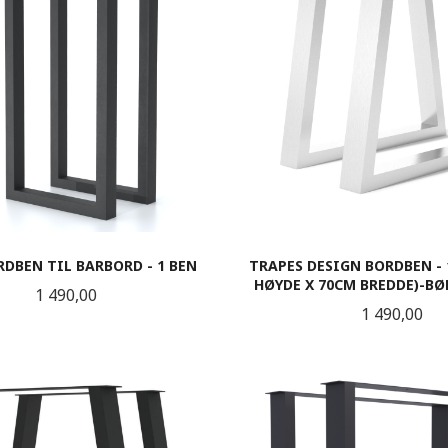
RDBEN TIL BARBORD - 1 BEN
TRAPES DESIGN BORDBEN - 
HØYDE X 70CM BREDDE)-BØ
Pris
1 490,00
Pris
1 490,00
KJØP
LES MER