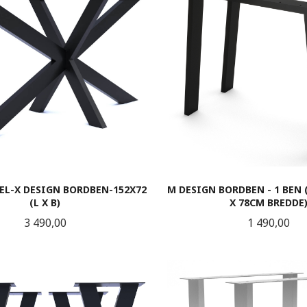
EL-X DESIGN BORDBEN-152X72
M DESIGN BORDBEN - 1 BEN
(L X B)
X 78CM BREDDE
Pris
Pris
3 490,00
1 490,00
KJØP
KJØP