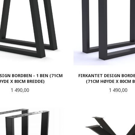
SIGN BORDBEN - 1 BEN (71CM
FIRKANTET DESIGN BORDB
YDE X 80CM BREDDE)
(71CM HØYDE X 80CM 
Pris
Pris
1 490,00
1 490,00
KJØP
LES MER