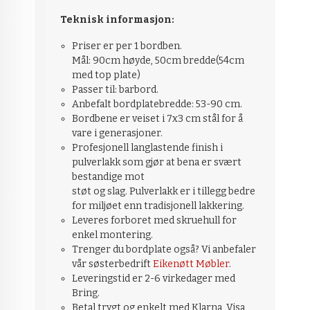
Teknisk informasjon:
Priser er per 1 bordben.
Mål: 90cm høyde,
50cm bredde(54cm
med top plate)
Passer til: barbord.
Anbefalt bordplatebredde: 53-90 cm.
Bordbene er veiset i 7x3 cm stål for å
vare i generasjoner.
Profesjonell langlastende finish i
pulverlakk som gjør at bena er svært
bestandige mot
støt og slag. Pulverlakk er i tillegg bedre
for miljøet enn tradisjonell lakkering.
Leveres forboret med skruehull for
enkel montering.
Trenger du bordplate også? Vi anbefaler
vår søsterbedrift
Eikenøtt Møbler
.
Leveringstid er 2-6 virkedager med
Bring.
Betal trygt og enkelt med Klarna, Visa,