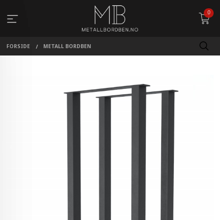
Gå
0
til
innholdet
FORSIDE
METALL BORDBEN