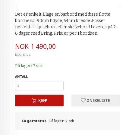
Det er enkelt å lage en barbord med disse flotte
bordbena! 90cm høyde, 54cm bredde .Passer
perfekt til spisebord eller skrivebord.Leveres på 2-
6 dager med Bring. Pris: er per 1 bordben.
Pris
NOK
1 490,00
inkl. mva.
På lager: 7 stk.
ANTALL
KJØP
ØNSKELISTE
Lagerstatus:
På lager: 7 stk.