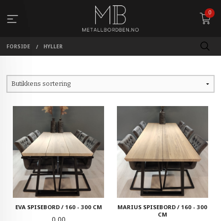
Gå
0
til
innholdet
FORSIDE
HYLLER
EVA SPISEBORD / 160 - 300 CM
MARIUS SPISEBORD / 160 - 300
CM
Pris
0,00