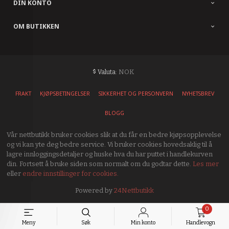
DIN KONTO
OM BUTIKKEN
: NOK
Valuta
FRAKT
KJØPSBETINGELSER
SIKKERHET OG PERSONVERN
NYHETSBREV
BLOGG
Vår nettbutikk bruker cookies slik at du får en bedre kjøpsopplevelse
og vi kan yte deg bedre service. Vi bruker cookies hovedsaklig til å
lagre innloggingsdetaljer og huske hva du har puttet i handlekurven
din. Fortsett å bruke siden som normalt om du godtar dette.
Les mer
eller
endre innstillinger for cookies.
Powered by
24Nettbutikk
0
Meny
Søk
Min konto
Handlevogn