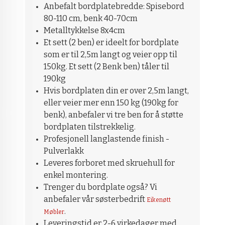
Anbefalt bordplatebredde: Spisebord
80-110 cm, benk 40-70cm
Metalltykkelse 8x4cm
Et sett (2 ben) er ideelt for bordplate
som er til 2,5m langt og veier opp til
150kg. Et sett (2 Benk ben) tåler til
190kg
Hvis bordplaten din er over 2,5m langt,
eller veier mer enn 150 kg (190kg for
benk), anbefaler vi tre ben for å støtte
bordplaten tilstrekkelig.
Profesjonell langlastende finish -
Pulverlakk
Leveres forboret med skruehull for
enkel montering.
Trenger du bordplate også? Vi
anbefaler vår søsterbedrift
Eikenøtt
.
Møbler
Leveringstid er 2-6 virkedager med