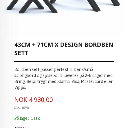
43CM + 71CM X DESIGN BORDBEN
SETT
Bordben sett passer perfekt til benk/små
salongbord og spisebord. Leveres på 2-6 dager med
Bring. Betal trygt med Klarna, Visa, Mastercard eller
Vipps.
Pris
NOK
4 980,00
inkl. mva.
På lager: 1 stk.