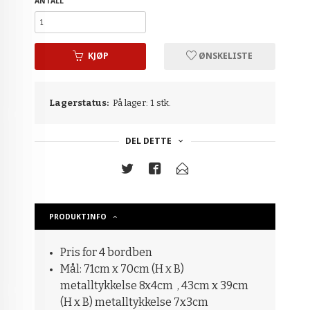
ANTALL
KJØP
ØNSKELISTE
Lagerstatus:
På lager: 1 stk.
DEL DETTE
PRODUKTINFO
Pris for 4 bordben
Mål: 71cm x 70cm (H x B)
m
etalltykkelse 8x4cm
, 43cm x 39cm
(H x B) m
etalltykkelse 7x3cm