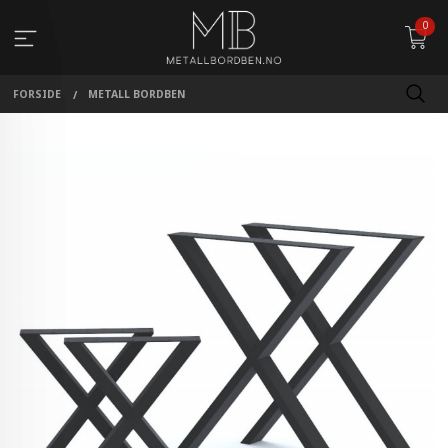
Gå
0
til
innholdet
FORSIDE
METALL BORDBEN