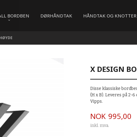
ALL BORDBEN
DØRHÅNDTAK
HÅNDTAK OG KNOTTER
 HØYDE
X DESIGN BO
Disse klassiske bordbe
(H x B). Leveres på 2-6
Vipps.
Pris
NOK
995,00
inkl. mva.