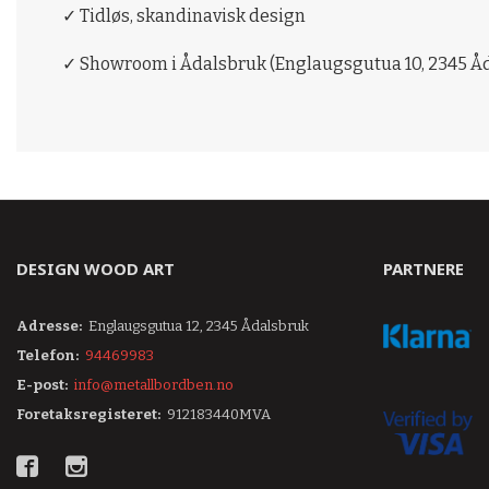
✓ Tidløs, skandinavisk design
✓ Showroom i Ådalsbruk (Englaugsgutua 10, 2345 Å
DESIGN WOOD ART
PARTNERE
Adresse:
Englaugsgutua 12, 2345 Ådalsbruk
Telefon:
94469983
E-post:
info@metallbordben.no
Foretaksregisteret:
912183440MVA