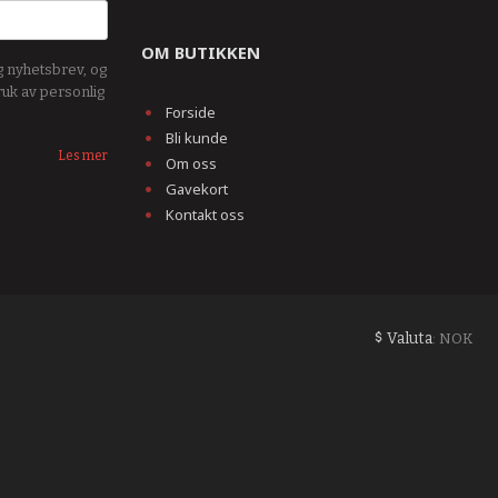
OM BUTIKKEN
g nyhetsbrev, og
ruk av personlig
Forside
Bli kunde
Les mer
Om oss
Gavekort
Kontakt oss
Valuta
: NOK