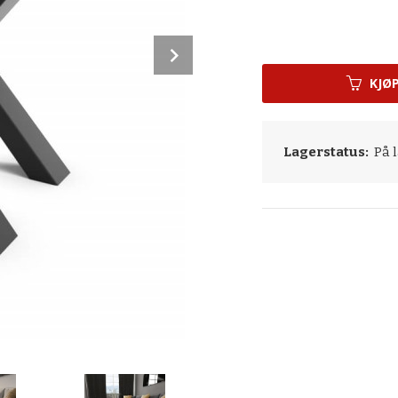
Next
KJØ
Lagerstatus:
På l