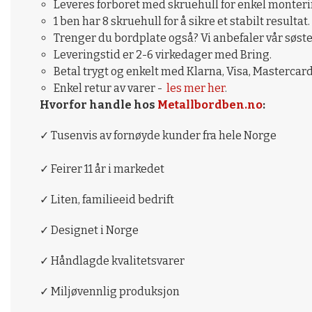
Leveres forboret med skruehull for enkel monteri
1 ben har 8 skruehull for å sikre et stabilt resultat.
Trenger du bordplate også? Vi anbefaler vår søst
Leveringstid er 2-6 virkedager med Bring.
Betal trygt og enkelt med Klarna, Visa, Mastercard
Enkel retur av varer -
les mer her
.
Hvorfor handle hos
Metallbordben.no
:
✓ Tusenvis av fornøyde kunder fra hele Norge
✓ Feirer 11 år i markedet
✓ Liten, familieeid bedrift
✓ Designet i Norge
✓ Håndlagde kvalitetsvarer
✓ Miljøvennlig produksjon