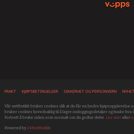
FRAKT
KJØPSBETINGELSER
SIKKERHET OG PERSONVERN
NYHE
Vår nettbutikk bruker cookies slik at du får en bedre kjøpsopplevelse og
bruker cookies hovedsaklig til å lagre innloggingsdetaljer og huske hva d
Fortsett å bruke siden som normalt om du godtar dette.
Les mer
eller
e
Powered by
24Nettbutikk