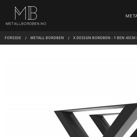
Gå
Lukk
PRODUKTER
til
MET
innholdet
FORSIDE
METALL BORDBEN
X DESIGN BORDBEN - 1 BEN 43CM