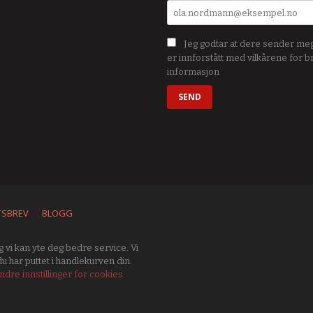
Jeg godtar at dere sender me
er innforstått med vilkårene for b
informasjon
TSBREV
BLOGG
 vi kan yte deg bedre service. Vi
u har puttet i handlekurven din.
ndre innstillinger for cookies.