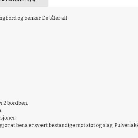
ngbord og benker. De tåler all
vi 2 bordben.
.
asjoner.
jør at bena er svært bestandige mot støt og slag. Pulverlakk 