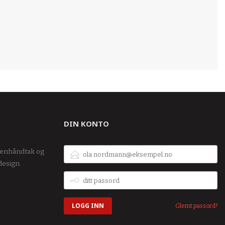
DIN KONTO
E-
kenhåndtak og
POSTADRESSE
design.
DITT
PASSORD
Glemt passord?