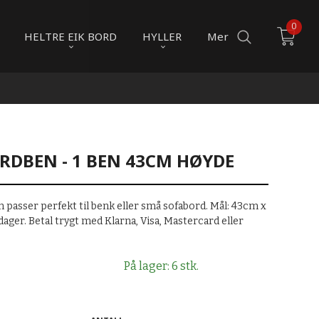
0
HELTRE EIK BORD
HYLLER
Mer
RDBEN - 1 BEN 43CM HØYDE
n passer perfekt til benk eller små sofabord. Mål: 43cm x
 dager. Betal trygt med Klarna, Visa, Mastercard eller
På lager: 6 stk.