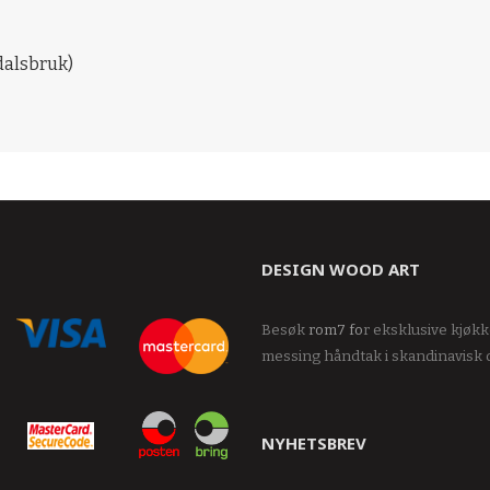
dalsbruk)
DESIGN WOOD ART
Besøk
rom7
fo
r eksklusive kjøk
messing håndtak i skandinavisk 
NYHETSBREV