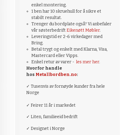
enkel montering.
1 ben har 10 skruehull for å sikre et
stabilt resultat.
Trenger du bordplate også? Vi anbefaler
vår søsterbedrift
Eikenøtt Møbler
.
Leveringstid er 2-6 virkedager med
Bring.
Betal trygt og enkelt med Klarna, Visa,
Mastercard eller Vipps.
Enkel retur av varer -
les mer her
.
Hvorfor handle
hos
Metallbordben.no
:
✓ Tusenvis av fornøyde kunder fra hele
Norge
✓ Feirer 11 år i markedet
✓ Liten, familieeid bedrift
✓ Designet i Norge