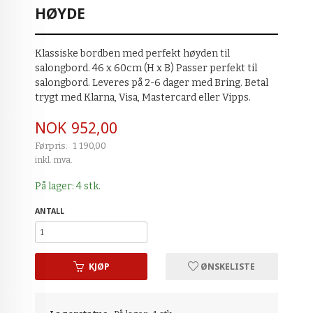
HØYDE
Klassiske bordben med perfekt høyden til
salongbord. 46 x 60cm (H x B) Passer perfekt til
salongbord. Leveres på 2-6 dager med Bring. Betal
trygt med Klarna, Visa, Mastercard eller Vipps.
Tilbud
NOK
952,00
Førpris:
1 190,00
Rabatt
inkl. mva.
På lager: 4 stk.
ANTALL
KJØP
ØNSKELISTE