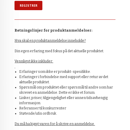
Retningslinjer for produktanmeldelser:
Hva skal en produktanmeldelse inneholde?
Din egen erfaring med fokus på det aktuelle produktet.
Vennligst ikke inkluder:
Erfaringer som ikke er produkt-spesifikke.
Erfaringer i forbindelse med support eller retur av det
aktuelle produktet.
Spørsmål om produktet eller spørsmål til andre som har
skrevet en anmeldelse. Dette er ikke et forum.
Linker, priser, tilgjengelighet eller annen tidsavhengig
informasjon.
Referanser til konkurrenter
Støtende/ufin ordbruk.
Du må ha kjøpt varen for å skrive en anmeldelse.