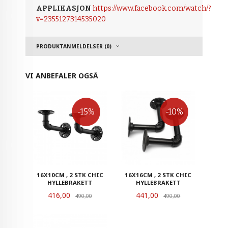
APPLIKASJON
https://www.facebook.com/watch/?
v=2355127314535020
PRODUKTANMELDELSER (0)
VI ANBEFALER OGSÅ
-15%
-10%
16X10CM , 2 STK CHIC
16X16CM , 2 STK CHIC
HYLLEBRAKETT
HYLLEBRAKETT
Tilbud
Tilbud
416,00
Rabatt
441,00
Rabatt
490,00
490,00