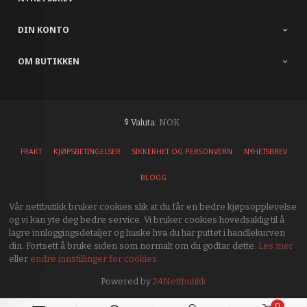
DIN KONTO
OM BUTIKKEN
: NOK
Valuta
FRAKT
KJØPSBETINGELSER
SIKKERHET OG PERSONVERN
NYHETSBREV
BLOGG
Vår nettbutikk bruker cookies slik at du får en bedre kjøpsopplevelse
og vi kan yte deg bedre service. Vi bruker cookies hovedsaklig til å
lagre innloggingsdetaljer og huske hva du har puttet i handlekurven
din. Fortsett å bruke siden som normalt om du godtar dette.
Les mer
eller
endre innstillinger for cookies.
Powered by
24Nettbutikk
0