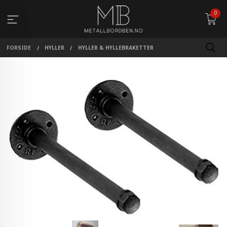
Gå
0
til
innholdet
FORSIDE
HYLLER
HYLLER & HYLLEBRAKETTER