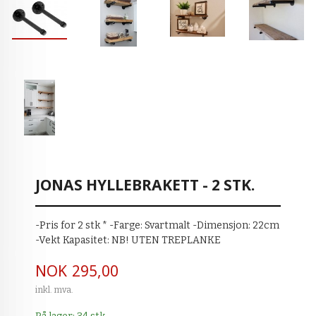
JONAS HYLLEBRAKETT - 2 STK.
-Pris for 2 stk * -Farge: Svartmalt -Dimensjon: 22cm
-Vekt Kapasitet: NB! UTEN TREPLANKE
Pris
NOK
295,00
inkl. mva.