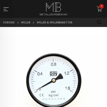
Gå
0
til
innholdet
FORSIDE
HYLLER
HYLLER & HYLLEBRAKETTER