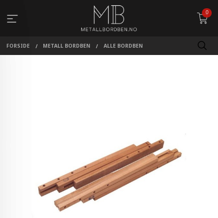
Gå
0
til
innholdet
FORSIDE
METALL BORDBEN
ALLE BORDBEN