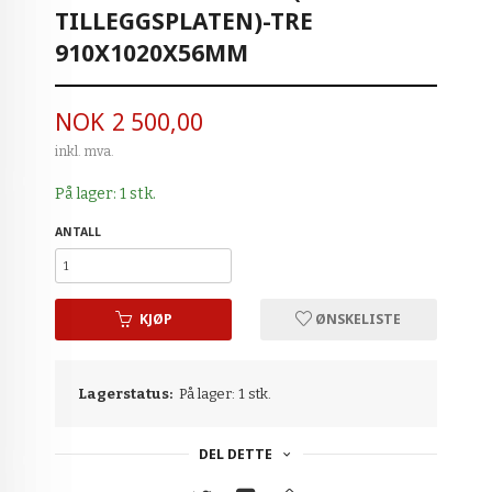
TILLEGGSPLATEN)-TRE
910X1020X56MM
Pris
NOK
2 500,00
inkl. mva.
På lager: 1 stk.
ANTALL
KJØP
ØNSKELISTE
Lagerstatus:
På lager: 1 stk.
DEL DETTE