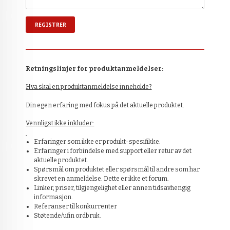
Retningslinjer for produktanmeldelser:
Hva skal en produktanmeldelse inneholde?
Din egen erfaring med fokus på det aktuelle produktet.
Vennligst ikke inkluder:
Erfaringer som ikke er produkt-spesifikke.
Erfaringer i forbindelse med support eller retur av det
aktuelle produktet.
Spørsmål om produktet eller spørsmål til andre som har
skrevet en anmeldelse. Dette er ikke et forum.
Linker, priser, tilgjengelighet eller annen tidsavhengig
informasjon.
Referanser til konkurrenter
Støtende/ufin ordbruk.