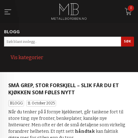
Gå
0
til
innholdet
BLOGG
Vis kategorier
HOVEDSIDEN
SMÅ GREP, STOR FORSKJELL – SLIK FÅR DU ET
BLOGG
KJØKKEN SOM FØLES NYTT
BLOGG
11. October 2025
Når du tenker på å fornye kjøkkenet, går tankene fort til
store ting: nye fronter, benkeplater, kanskje nye
hvitevarer. Men ofte er det de små detaljene som virkelig
forandrer helheten. Et nytt sett
håndtak
kan faktisk
gjøre mer for stilen enn du tror.