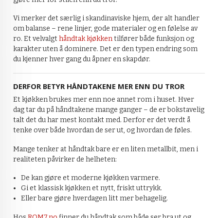
Vi merker det særlig i skandinaviske hjem, der alt handler
om balanse – rene linjer, gode materialer og en følelse av
ro. Et velvalgt
håndtak kjøkken
tilfører både funksjon og
karakter uten å dominere. Det er den typen endring som
du kjenner hver gang du åpner en skapdør.
DERFOR BETYR HÅNDTAKENE MER ENN DU TROR
Et kjøkken brukes mer enn noe annet rom i huset. Hver
dag tar du på håndtakene mange ganger – de er bokstavelig
talt det du har mest kontakt med. Derfor er det verdt å
tenke over både hvordan de ser ut, og hvordan de føles.
Mange tenker at håndtak bare er en liten metallbit, men i
realiteten påvirker de helheten:
De kan gjøre et moderne kjøkken varmere.
Gi et klassisk kjøkken et nytt, friskt uttrykk.
Eller bare gjøre hverdagen litt mer behagelig.
Hos
ROM7.no
finner du håndtak som både ser bra ut og