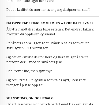
modeller – alle laget for å vare.
Det er kvalitet du merker hver gang du åpner en skuff.
EN OPPGRADERING SOM FØLES – IKKE BARE SYNES
Å bytte håndtak er ikke bare estetisk. Det endrer faktisk
hvordan du opplever kjøkkenet.
Et håndtak som ligger godt i hånden, føles som et lite
luksusøyeblikk i hverdagen.
Og det er kanskje derfor flere og flere velger å starte
nettopp der – med de små detaljene.
Det krever lite, men gjør mye.
Og resultatet? Et kjøkken som føles nytt, uten at du
trenger å pusse opp alt.
SE INSPIRASJON OG UTVALG
Hvis du vurderer å oppgradere ditt eget kjøkken, kan du