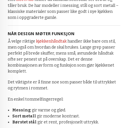
tåler bruk. De har modeller i messing, stål og sort metall –
klassiske materialer som passer like godt i nye kjøkken
som i oppgraderte gamle.
NÅR DESIGN MØTER FUNKSJON
Å velge riktige
kjøkkenhåndtak
handler ikke bare om stil,
men også om hvordan de skal brukes. Lange grep passer
perfekt på brede skuffer, mens små, avrundede håndtak
ofte ser penest ut på overskap. Det er denne
kombinasjonen av form og funksjon som gjør kjøkkenet
komplett.
Det viktigste er å finne noe som passer både til uttrykket
og rytmen i rommet.
En enkel tommelfingerregel:
Messing
gir varme og glød.
Sort metall
gir moderne kontrast.
Børstet stål
gir et rent, profesjonelt uttrykk.