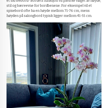
et skrivebord? Bordets funksjon vil påvirke valget av høyde,
stil og bæreevne for bordbenene. For eksempel vil et
spisebord ofte ha en høyde mellom 71-76 cm, mens
høyden på salongbord typisk ligger mellom 41-55 cm.