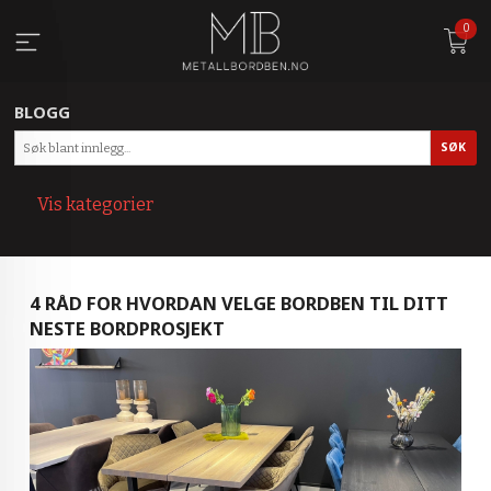
Gå
0
til
innholdet
BLOGG
Vis kategorier
HOVEDSIDEN
4 RÅD FOR HVORDAN VELGE BORDBEN TIL DITT
BLOGG
NESTE BORDPROSJEKT